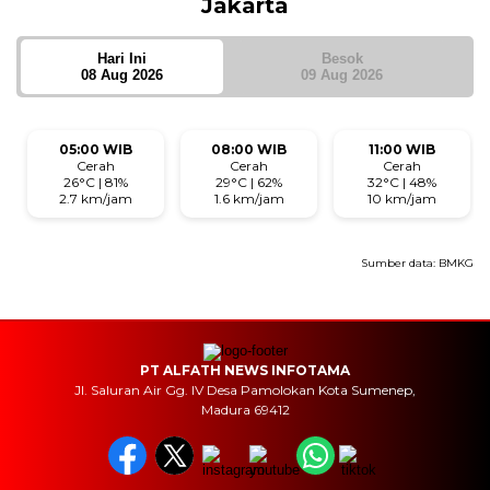
Jakarta
Hari Ini
Besok
08 Aug 2026
09 Aug 2026
05:00 WIB
08:00 WIB
11:00 WIB
Cerah
Cerah
Cerah
26°C | 81%
29°C | 62%
32°C | 48%
2.7 km/jam
1.6 km/jam
10 km/jam
Sumber data:
BMKG
PT ALFATH NEWS INFOTAMA
Jl. Saluran Air Gg. IV Desa Pamolokan Kota Sumenep,
Madura 69412