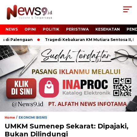
NEWS
OPINI
POLITIK
PERISTIWA
KESEHATAN
PEND
di Palengaan
Tragedi Kebakaran KM Mutiara Sentosa II, Me
/
Home
EKONOMI BISNIS
UMKM Sumenep Sekarat: Dipajaki,
Bukan Dilindungi