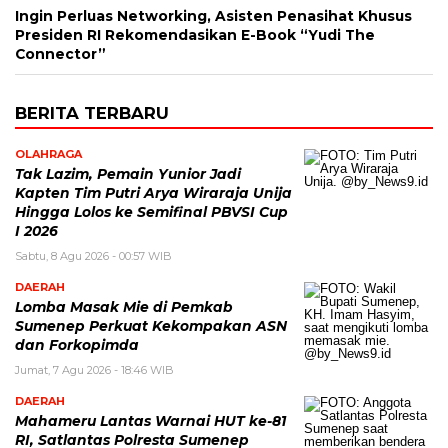
Ingin Perluas Networking, Asisten Penasihat Khusus
Presiden RI Rekomendasikan E-Book “Yudi The
Connector”
BERITA TERBARU
OLAHRAGA
Tak Lazim, Pemain Yunior Jadi
Kapten Tim Putri Arya Wiraraja Unija
Hingga Lolos ke Semifinal PBVSI Cup
I 2026
Sabtu, 8 Agu 2026 - 00:57 WIB
DAERAH
Lomba Masak Mie di Pemkab
Sumenep Perkuat Kekompakan ASN
dan Forkopimda
Jumat, 7 Agu 2026 - 18:46 WIB
DAERAH
Mahameru Lantas Warnai HUT ke-81
RI, Satlantas Polresta Sumenep