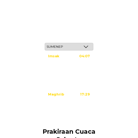
Sabtu, 23 Safar 1448 H / 08 Agustus 2026
Imsak
04:07
Subuh
04:17
Dzuhur
11:34
Ashar
14:55
Maghrib
17:29
Isya
18:40
Tidak ada waktu sholat berikutnya hari ini.
Sumber: Kemenag
Prakiraan Cuaca