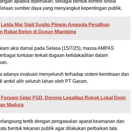
angan apabila diperlukan, sebagai bentuk kontrol sosial
lolaan sumber daya yang menyangkut kepentingan publik.
Letda Mar Sigit Sugito Pimpin Anggota Peralihan
an Rabat Beton di Dusun Mlambing
lam aksi damai pada Selasa (15/7/25), massa AMPAS
rbagai tuntutan terkait dugaan ketidakadilan dalam
han.
 adanya evaluasi menyeluruh terhadap sistem kemitraan dan
i ambil alih seluruh lahan oleh PT Garam.
Forpam Gelar FGD, Dorong Legalitas Rokok Lokal Demi
aan Madura
berlangsung tertib dengan pengawalan aparat keamanan dan
atu bentuk tekanan publik agar dilakukan perbaikan tata