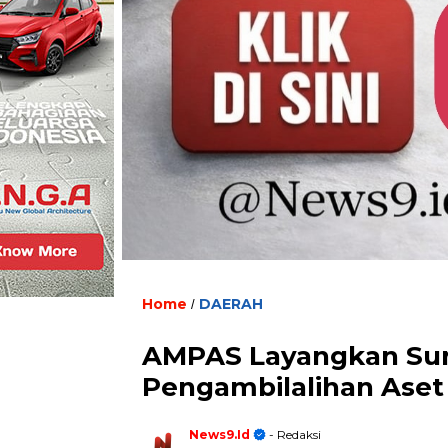
Home
DAERAH
/
AMPAS Layangkan Sur
Pengambilalihan Ase
News9.id
- Redaksi