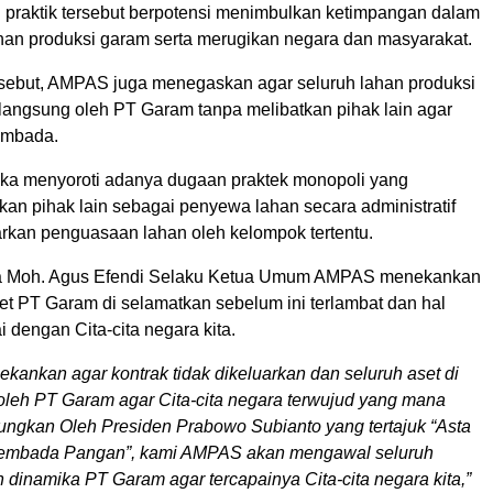
praktik tersebut berpotensi menimbulkan ketimpangan dalam
han produksi garam serta merugikan negara dan masyarakat.
rsebut, AMPAS juga menegaskan agar seluruh lahan produksi
 langsung oleh PT Garam tanpa melibatkan pihak lain agar
embada.
reka menyoroti adanya dugaan praktek monopoli yang
n pihak lain sebagai penyewa lahan secara administratif
kan penguasaan lahan oleh kelompok tertentu.
a Moh. Agus Efendi Selaku Ketua Umum AMPAS menekankan
et PT Garam di selamatkan sebelum ini terlambat dan hal
i dengan Cita-cita negara kita.
kankan agar kontrak tidak dikeluarkan dan seluruh aset di
 oleh PT Garam agar Cita-cita negara terwujud yang mana
aungkan Oleh Presiden Prabowo Subianto yang tertajuk “Asta
embada Pangan”, kami AMPAS akan mengawal seluruh
 dinamika PT Garam agar tercapainya Cita-cita negara kita,”