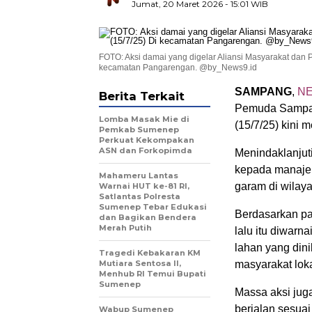
Jumat, 20 Maret 2026
- 15:01 WIB
FOTO: Aksi damai yang digelar Aliansi Masyarakat da
kecamatan Pangarengan. @by_News9.id
SAMPANG
,
N
Berita Terkait
Pemuda Sampan
Lomba Masak Mie di
(15/7/25) kini 
Pemkab Sumenep
Perkuat Kekompakan
ASN dan Forkopimda
Menindaklanjut
kepada manajem
Mahameru Lantas
garam di wilay
Warnai HUT ke-81 RI,
Satlantas Polresta
Sumenep Tebar Edukasi
Berdasarkan pa
dan Bagikan Bendera
Merah Putih
lalu itu diwar
lahan yang dini
Tragedi Kebakaran KM
Mutiara Sentosa II,
masyarakat loka
Menhub RI Temui Bupati
Sumenep
Massa aksi jug
berjalan sesuai
Wabup Sumenep