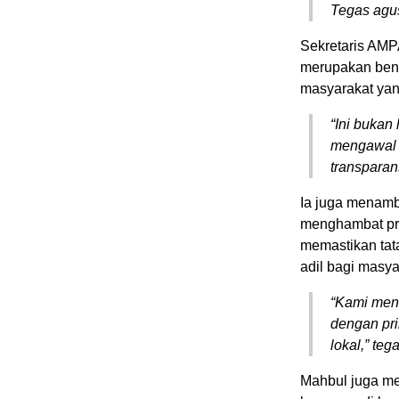
Tegas agu
Sekretaris AMP
merupakan bent
masyarakat yan
“Ini bukan
mengawal p
transparan
Ia juga menamb
menghambat pro
memastikan tat
adil bagi masyar
“Kami mend
dengan pri
lokal,” teg
Mahbul juga m