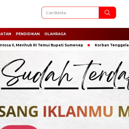
HATAN
PENDIDIKAN
OLAHRAGA
 Menhub RI Temui Bupati Sumenep
Korban Tenggelam Mengap