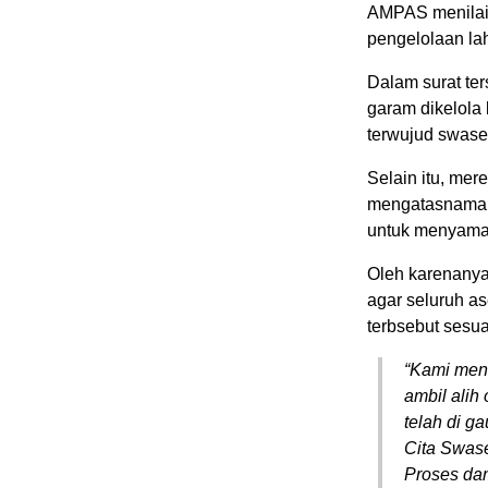
AMPAS menilai 
pengelolaan la
Dalam surat te
garam dikelola
terwujud swas
Selain itu, me
mengatasnamaka
untuk menyamar
Oleh karenany
agar seluruh as
terbsebut sesua
“Kami mene
ambil alih
telah di g
Cita Swas
Proses dan