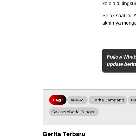
kelola di ling
Sejak saat itu,
akhirnya mengam
Follow What
update berita
Tag :
AMPAS
Berita Sampang
N
Swasembada Pangan
Berita Terbaru