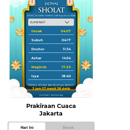
Ahad, 24 Safar 1448 H / 09 Agustus 2026
Imsak
04:07
Subuh
04:17
Dzuhur
11:34
Ashar
14:54
Maghrib
17:29
Isya
18:40
Waktu sholat berikutnya dalam:
3 jam 57 menit 37 detik
Sumber: Kemenag
Prakiraan Cuaca
Jakarta
Hari Ini
Besok