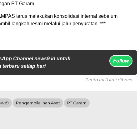
kungan PT Garam.
 AMPAS terus melakukan konsolidasi internal sebelum
bil langkah resmi melalui jalur penyuratan. ***
sApp Channel news9.id untuk
Follow
 terbaru setiap hari
Berita ini 0 kali dibaca
ews9
Pengambilalihan Aset
PT Garam