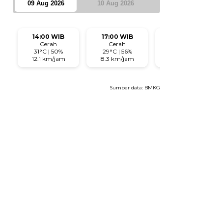
09 Aug 2026
10 Aug 2026
14:00 WIB
17:00 WIB
20:00 WIB
Cerah
Cerah
Cerah
31°C | 50%
29°C | 56%
28°C | 64%
12.1 km/jam
8.3 km/jam
3.8 km/jam
Sumber data:
BMKG