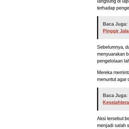
langsung di lap
terhadap penge
Baca Juga:
Pinggir Jal
Sebelumnya, da
menyuarakan be
pengelolaan la
Mereka meminta
menuntut agar d
Baca Juga:
Kesejahter
Aksi tersebut 
menjadi salah s