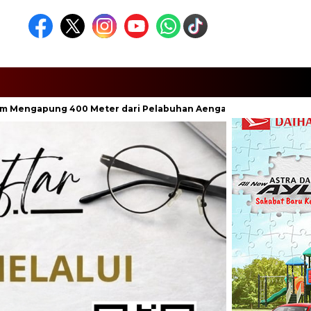
ung 400 Meter dari Pelabuhan Aenganyar
Penumpang Bong