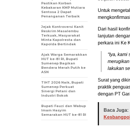
Pastikan Korban
Kebakaran KMP Mutiara
Untuk mengetah
Sentosa 2 Dapat
Penanganan Terbaik
mengkonfirmas
Jejak Kontroversi Kanit
Dari hasil kon
Reskrim Masalembu
Terkuak, Masyarakat
lanjutan denga
Minta Kapolresta dan
perkara ini Ke 
Kapolda Bertindak
“Iya, kam
Ajak Warga Semarakkan
HUT ke-81 RI, Bupati
merugikan 
Sumenep Bagikan
Bendera Merah Putih ke
lakukan se
ASN
Surat yang diki
TIHT 2026 Naik, Bupati
praktik penguas
Sumenep Perkuat
Sinergi Petani dan
dengan PT Gar
Industri Rokok
Bupati Fauzi dan Wabup
Baca Juga:
Imam Hasyim
Semarakan HUT ke-81 RI
Kesbangpol 