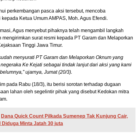
ui perkembangan pasca aksi tersebut, mencoba
i kepada Ketua Umum AMPAS, Moh. Agus Efendi.
firmasi, Agus menyebut pihaknya telah mengambil langkah
n mengirimkan surat resmi kepada PT Garam dan Melaporkan
Kejaksaan Tinggi Jawa Timur.
i sudah menyurati PT Garam dan Melaporkan Oknum yang
negeraka Ke Kejati sebagai tindak lanjut dari aksi yang kami
belumnya,” ujarnya, Jumat (20/3).
rim pada Rabu (18/3), itu berisi sorotan terhadap dugaan
aan lahan oleh segelintir pihak yang disebut Kedokan mitra
am.
Dana Quick Count Pilkada Sumenep Tak Kunjung Cair,
Diduga Minta Jatah 30 juta