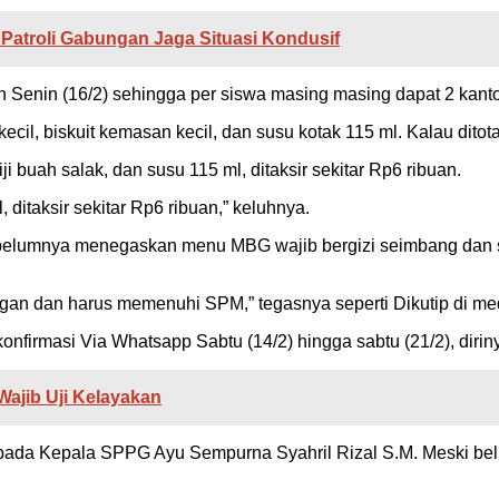
atroli Gabungan Jaga Situasi Kondusif
an Senin (16/2) sehingga per siswa masing masing dapat 2 kanto
kecil, biskuit kemasan kecil, dan susu kotak 115 ml. Kalau ditotal
biji buah salak, dan susu 115 ml, ditaksir sekitar Rp6 ribuan.
l, ditaksir sekitar Rp6 ribuan,” keluhnya.
belumnya menegaskan menu MBG wajib bergizi seimbang dan s
gan dan harus memenuhi SPM,” tegasnya seperti Dikutip di me
firmasi Via Whatsapp Sabtu (14/2) hingga sabtu (21/2), diri
Wajib Uji Kelayakan
pada Kepala SPPG Ayu Sempurna Syahril Rizal S.M. Meski belum