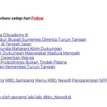
rbaru setiap hari
Follow
ya D’Academy 8
adul, Bupati Sumenep Diminta Turun Tangan
 di Tengah Jalan
 Bunda Maharani Kirim Dukungan
8, Dukungan Masyarakat Madura Mengalir
r Gegerkan Warga
i Probolinggo Bukan Tindak Pidana
enhan-Kemenkes Turun Tangan
ng
MBG Sampang
Menu MBG
News9
Pangarengan
SPP