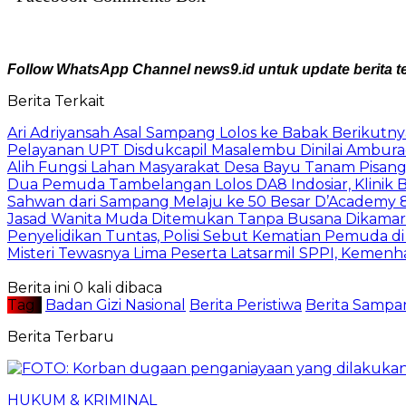
Follow WhatsApp Channel news9.id untuk update berita te
Berita Terkait
Ari Adriyansah Asal Sampang Lolos ke Babak Berikutn
Pelayanan UPT Disdukcapil Masalembu Dinilai Ambur
Alih Fungsi Lahan Masyarakat Desa Bayu Tanam Pisang
Dua Pemuda Tambelangan Lolos DA8 Indosiar, Klinik
Sahwan dari Sampang Melaju ke 50 Besar D’Academy 
Jasad Wanita Muda Ditemukan Tanpa Busana Dikama
Penyelidikan Tuntas, Polisi Sebut Kematian Pemuda d
Misteri Tewasnya Lima Peserta Latsarmil SPPI, Kem
Berita ini 0 kali dibaca
Tag :
Badan Gizi Nasional
Berita Peristiwa
Berita Sampa
Berita Terbaru
HUKUM & KRIMINAL