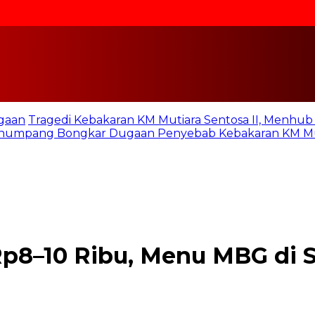
gaan
Tragedi Kebakaran KM Mutiara Sentosa II, Menhu
numpang Bongkar Dugaan Penyebab Kebakaran KM Mut
p8–10 Ribu, Menu MBG di 