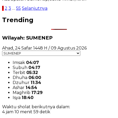
Paginasi
1
2
3
…
55
Selanjutnya
pos
Trending
Wilayah: SUMENEP
Ahad, 24 Safar 1448 H / 09 Agustus 2026
Imsak
04:07
Subuh
04:17
Terbit
05:32
Dhuha
06:00
Dzuhur
11:34
Ashar
14:54
Maghrib
17:29
Isya
18:40
Waktu sholat berikutnya dalam:
4 jam 10 menit 58 detik