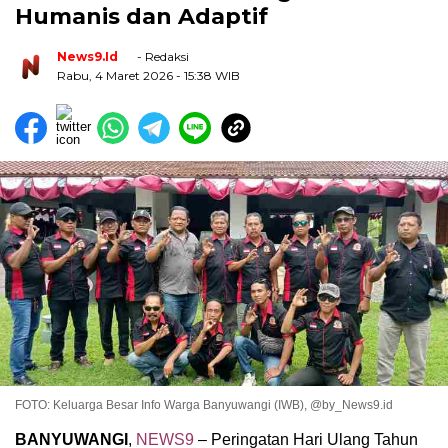
Humanis dan Adaptif
News9.id
- Redaksi
Rabu, 4 Maret 2026
- 15:38 WIB
FOTO: Keluarga Besar Info Warga Banyuwangi (IWB), @by_News9.id
BANYUWANGI
,
NEWS9
– Peringatan Hari Ulang Tahun