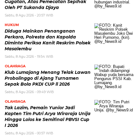
Gugatan, Atas Pemecatan Sepihak
Oleh PT Sukanda Djaya
Sabtu, 8 Agu 2026 - 20:57 WIB
HUKUM
Diduga Mainkan Penanganan
Perkara, Polresta dan Kapolda
Diminta Periksa Kanit Reskrim Polsek
Masalembu
Sabtu, 8 Agu 2026 - 19:54 WIB
OLAHRAGA
Klub Lumajang Menang Telak Lawan
Probolinggo di Ajang Turnamen
Sepak Bola PKDI CUP ll 2026
Sabtu, 8 Agu 2026 - 09:49 WIB
OLAHRAGA
Tak Lazim, Pemain Yunior Jadi
Kapten Tim Putri Arya Wiraraja Unija
Hingga Lolos ke Semifinal PBVSI Cup
I 2026
Sabtu, 8 Agu 2026 - 00:57 WIB