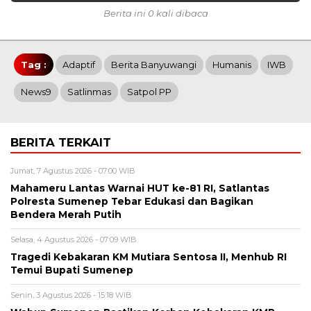
Berita ini 0 kali dibaca
Tag :
Adaptif
Berita Banyuwangi
Humanis
IWB
News9
Satlinmas
Satpol PP
BERITA TERKAIT
Jumat, 7 Agustus 2026 - 07:00 WIB
Mahameru Lantas Warnai HUT ke-81 RI, Satlantas
Polresta Sumenep Tebar Edukasi dan Bagikan
Bendera Merah Putih
Selasa, 4 Agustus 2026 - 07:09 WIB
Tragedi Kebakaran KM Mutiara Sentosa II, Menhub RI
Temui Bupati Sumenep
Senin, 3 Agustus 2026 - 15:18 WIB