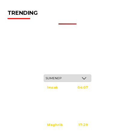
TRENDING
Ahad, 24 Safar 1448 H / 09 Agustus 2026
Imsak
04:07
Subuh
04:17
Dzuhur
11:34
Ashar
14:54
Maghrib
17:29
Isya
18:40