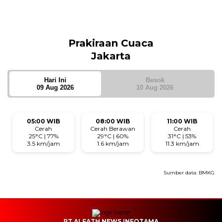
Tidak ada waktu sholat berikutnya hari ini.
Sumber: Kemenag
Prakiraan Cuaca
Jakarta
Hari Ini
Besok
09 Aug 2026
10 Aug 2026
05:00 WIB
08:00 WIB
11:00 WIB
Cerah
Cerah Berawan
Cerah
25°C | 77%
29°C | 60%
31°C | 53%
3.5 km/jam
1.6 km/jam
11.3 km/jam
Sumber data:
BMKG
PT ALFATH NEWS INFOTAMA