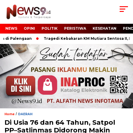
NEWS
OPINI
POLITIK
PERISTIWA
KESEHATAN
PEND
i Palengaan
Tragedi Kebakaran KM Mutiara Sentosa II, Men
/
Home
DAERAH
Di Usia 76 dan 64 Tahun, Satpol
PP–Satlinmas Didorong Makin