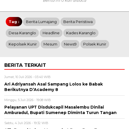
Berita ini 0 kali dibaca
Tag :
Berita Lumajang
Berita Peristiwa
Desa Karanglo
Headline
Kades Karanglo
Kepolsek Kunir
Mesum
News9
Polsek Kunir
BERITA TERKAIT
Jumat, 10 Juli 2026 - 03:40 WIB
Ari Adriyansah Asal Sampang Lolos ke Babak
Berikutnya D’Academy 8
Minggu, 5 Juli 2026 - 19:08 WIB
Pelayanan UPT Disdukcapil Masalembu Dinilai
Amburadul, Bupati Sumenep Diminta Turun Tangan
Sabtu, 4 Juli 2026 - 19:32 WIB