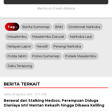
Berita ini 0 kali dibaca
Tag :
Berita Sumenep
BNN
Direktorat Narkoba
Masalembu
Masalembu Darurat
Narkoba Laut
Nelayan Lapor
News9
Perangi Narkoba
Polda Jatim
Polres Sumenep
Polsek Masalembu
Sabu Terapung
BERITA TERKAIT
Sabtu, 8 Agustus 2026 - 21:11 WIB
Berawal dari Stalking Medsos, Perempuan Diduga
Dianiaya Istri Mantan Kekasih hingga Dibawa Keliling