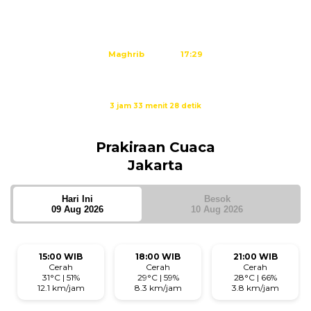
Dzuhur
11:34
Ashar
14:54
Maghrib
17:29
Isya
18:40
Waktu sholat berikutnya dalam:
3 jam 33 menit 27 detik
Sumber: Kemenag
Prakiraan Cuaca
Jakarta
Hari Ini
Besok
09 Aug 2026
10 Aug 2026
15:00 WIB
18:00 WIB
21:00 WIB
Cerah
Cerah
Cerah
31°C | 51%
29°C | 59%
28°C | 66%
12.1 km/jam
8.3 km/jam
3.8 km/jam