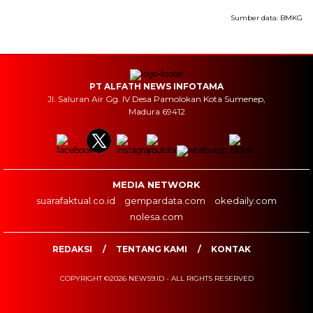
Sumber data:
BMKG
PT ALFATH NEWS INFOTAMA
Jl. Saluran Air Gg. IV Desa Pamolokan Kota Sumenep,
Madura 69412
MEDIA NETWORK
suarafaktual.co.id
gempardata.com
okedaily.com
nolesa.com
REDAKSI
TENTANG KAMI
KONTAK
COPYRIGHT ©2026 NEWS9.ID - ALL RIGHTS RESERVED