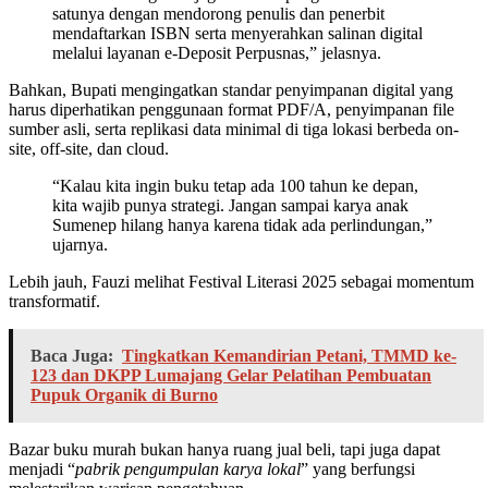
satunya dengan mendorong penulis dan penerbit
mendaftarkan ISBN serta menyerahkan salinan digital
melalui layanan e-Deposit Perpusnas,” jelasnya.
Bahkan, Bupati mengingatkan standar penyimpanan digital yang
harus diperhatikan penggunaan format PDF/A, penyimpanan file
sumber asli, serta replikasi data minimal di tiga lokasi berbeda on-
site, off-site, dan cloud.
“Kalau kita ingin buku tetap ada 100 tahun ke depan,
kita wajib punya strategi. Jangan sampai karya anak
Sumenep hilang hanya karena tidak ada perlindungan,”
ujarnya.
Lebih jauh, Fauzi melihat Festival Literasi 2025 sebagai momentum
transformatif.
Baca Juga:
Tingkatkan Kemandirian Petani, TMMD ke-
123 dan DKPP Lumajang Gelar Pelatihan Pembuatan
Pupuk Organik di Burno
Bazar buku murah bukan hanya ruang jual beli, tapi juga dapat
menjadi “
pabrik pengumpulan karya lokal
” yang berfungsi