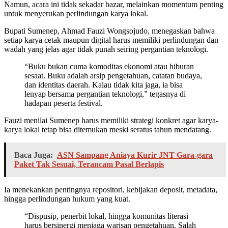
Namun, acara ini tidak sekadar bazar, melainkan momentum penting
untuk menyerukan perlindungan karya lokal.
Bupati Sumenep, Ahmad Fauzi Wongsojudo, menegaskan bahwa
setiap karya cetak maupun digital harus memiliki perlindungan dan
wadah yang jelas agar tidak punah seiring pergantian teknologi.
“Buku bukan cuma komoditas ekonomi atau hiburan
sesaat. Buku adalah arsip pengetahuan, catatan budaya,
dan identitas daerah. Kalau tidak kita jaga, ia bisa
lenyap bersama pergantian teknologi,” tegasnya di
hadapan peserta festival.
Fauzi menilai Sumenep harus memiliki strategi konkret agar karya-
karya lokal tetap bisa ditemukan meski seratus tahun mendatang.
Baca Juga:
ASN Sampang Aniaya Kurir JNT Gara-gara
Paket Tak Sesuai, Terancam Pasal Berlapis
Ia menekankan pentingnya repositori, kebijakan deposit, metadata,
hingga perlindungan hukum yang kuat.
“Dispusip, penerbit lokal, hingga komunitas literasi
harus bersinergi menjaga warisan pengetahuan. Salah