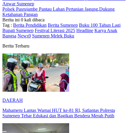
Anwar Sumenep
Polsek Pasrujambe Pantau Lahan Pertanian Jagung,Dukung
Ketahanan Pangan
Berita ini 0 kali dibaca
Tag :
Berita Pendidikan
Berita Sumenep
Buku 100 Tahun Lagi
Bupati Sumenep
Festival Literasi 2025
Headline
Karya Anak
Bangsa
News9
Sumenep Melek Buku
Berita Terbaru
DAERAH
Mahameru Lantas Warnai HUT ke-81 RI, Satlantas Polresta
Sumenep Tebar Edukasi dan Bagikan Bendera Merah Putih