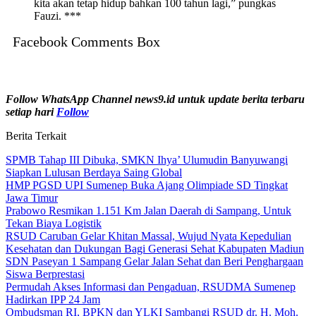
kita akan tetap hidup bahkan 100 tahun lagi,” pungkas
Fauzi. ***
Facebook Comments Box
Follow WhatsApp Channel news9.id untuk update berita terbaru
setiap hari
Follow
Berita Terkait
SPMB Tahap III Dibuka, SMKN Ihya’ Ulumudin Banyuwangi
Siapkan Lulusan Berdaya Saing Global
HMP PGSD UPI Sumenep Buka Ajang Olimpiade SD Tingkat
Jawa Timur
Prabowo Resmikan 1.151 Km Jalan Daerah di Sampang, Untuk
Tekan Biaya Logistik
RSUD Caruban Gelar Khitan Massal, Wujud Nyata Kepedulian
Kesehatan dan Dukungan Bagi Generasi Sehat Kabupaten Madiun
SDN Paseyan 1 Sampang Gelar Jalan Sehat dan Beri Penghargaan
Siswa Berprestasi
Permudah Akses Informasi dan Pengaduan, RSUDMA Sumenep
Hadirkan IPP 24 Jam
Ombudsman RI, BPKN dan YLKI Sambangi RSUD dr. H. Moh.