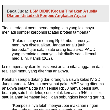
Baca Juga:
LSM BIDIK Kecam Tindakan Asusila
Oknum Ustadz di Ponpes Angkatan Arjasa
Tidak terdapat menu pendamping lain yang lazimnya
menjadi sumber karbohidrat atau protein tambahan.
“Kalau nilainya memang Rp24 ribu, harusnya
menunya disesuaikan. Jangan terlalu jauh
berbeda,” ujar salah satu orang tua siswa PAUD
yang meminta namanya tidak ditulis saat ditemui
media ini, Kamis (26/2).
Ia mempertanyakan konsistensi antara nilai anggaran dan
realisasi menu yang diterima anaknya.
Keluhan serupa datang dari orang tua siswa kelas IV SD
Jungkarang 4. Mereka menyebut paket MBG yang diterima
anaknya selama tiga hari senilai Rp30 hanya berisi satu
buah pir, satu butir telur, susu kotak kemasan 946 mililiter,
satu jajanan kemasan kecil, dan sebungkus kacang garing.
“Komposisinya lebih menyerupai makanan ringan
daripada menu utama untuk mendukung