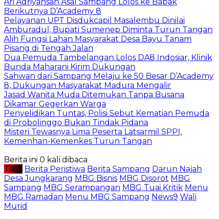
Ari Adriyansah Asal Sampang Lolos ke Babak
Berikutnya D’Academy 8
Pelayanan UPT Disdukcapil Masalembu Dinilai
Amburadul, Bupati Sumenep Diminta Turun Tangan
Alih Fungsi Lahan Masyarakat Desa Bayu Tanam
Pisang di Tengah Jalan
Dua Pemuda Tambelangan Lolos DA8 Indosiar, Klinik
Bunda Maharani Kirim Dukungan
Sahwan dari Sampang Melaju ke 50 Besar D’Academy
8, Dukungan Masyarakat Madura Mengalir
Jasad Wanita Muda Ditemukan Tanpa Busana
Dikamar Gegerkan Warga
Penyelidikan Tuntas, Polisi Sebut Kematian Pemuda
di Probolinggo Bukan Tindak Pidana
Misteri Tewasnya Lima Peserta Latsarmil SPPI,
Kemenhan-Kemenkes Turun Tangan
Berita ini 0 kali dibaca
Tag :
Berita Peristiwa
Berita Sampang
Darun Najah
Desa Jungkarang
MBG Bisnis
MBG Disorot
MBG
Sampang
MBG Serampangan
MBG Tuai Kritik
Menu
MBG Ramadan
Menu MBG Sampang
News9
Wali
Murid