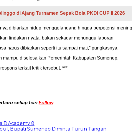
inggo di Ajang Turnamen Sepak Bola PKDI CUP ll 2026
nya dibiarkan hidup menggelandang hingga berpotensi meningg
an tindakan nyata, bukan sekadar menunggu laporan.
 harus dibiarkan seperti itu sampai mati,” pungkasnya.
elum mampu diselesaikan Pemerintah Kabupaten Sumenep.
spons terkait kritik tersebut. ***
rbaru setiap hari
Follow
ya D’Academy 8
adul, Bupati Sumenep Diminta Turun Tangan