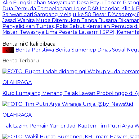
Alih Fungsi Lahan Masyarakat Desa Bayu Tanam Pisang
Dua Pemuda Tambelangan Lolos DA8 Indosiar, Klinik
Sahwan dari Sampang Melaju ke 50 Besar D’Academy 
Jasad Wanita Muda Ditemukan Tanpa Busana Dikama
Penyelidikan Tuntas, Polisi Sebut Kematian Pemuda d
Misteri Tewasnya Lima Peserta Latsarmil SPPI, Kem
Berita ini 0 kali dibaca
Tag :
Berita Peristiwa
Berita Sumenep
Dinas Sosial
Nega
Berita Terbaru
OLAHRAGA
Klub Lumajang Menang Telak Lawan Probolinggo di A
OLAHRAGA
Tak Lazim, Pemain Yunior Jadi Kapten Tim Putri Arya Wi