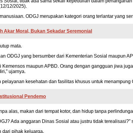
s Sosial, tidak ada sama sekali kepedulian dalam penangan
 (12/12/2025).
usiaan. ODGJ merupakan kategori orang terlantar yang sering
uh Akar Moral, Bukan Sekadar Seremonial
nutup mata.
nan ODGJ yang bersumber dari Kementerian Sosial maupun A
ri Kemensos maupun APBD. Orang dengan gangguan jiwa juga 
ri,” ujarnya.
pelayanan kesehatan dan fasilitas khusus untuk menampung 
nstitusional Pendemo
a alas, makan dari tempat kotor, dan hidup tanpa perlindunga
J? Ada anggaran Dinas Sosial atau justru tidak terealisasi?” s
dari pihak keluarga.