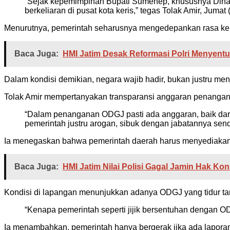
“Sejak kepemimpinan Bupati Sumenep, khususnya Dina
berkeliaran di pusat kota keris,” tegas Tolak Amir, Jumat
Menurutnya, pemerintah seharusnya mengedepankan rasa keman
Baca Juga:
HMI Jatim Desak Reformasi Polri Menyent
Dalam kondisi demikian, negara wajib hadir, bukan justru me
Tolak Amir mempertanyakan transparansi anggaran penanga
“Dalam penanganan ODGJ pasti ada anggaran, baik da
pemerintah justru arogan, sibuk dengan jabatannya sendi
Ia menegaskan bahwa pemerintah daerah harus menyediakan 
Baca Juga:
HMI Jatim Nilai Polisi Gagal Jamin Hak Ko
Kondisi di lapangan menunjukkan adanya ODGJ yang tidur tanp
“Kenapa pemerintah seperti jijik bersentuhan dengan ODG
Ia menambahkan, pemerintah hanya bergerak jika ada laporan 