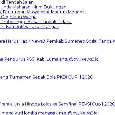
 di Tengah Jalan
 Bunda Maharani Kirim Dukungan
8, Dukungan Masyarakat Madura Mengalir
r Gegerkan Warga
i Probolinggo Bukan Tindak Pidana
enhan-Kemenkes Turun Tangan
ra Harus Hadir
News9
Pemkab Sumenep
Sosial Tanpa A
jang Turnamen Sepak Bola PKDI CUP ll 2026
raraja Unija Hingga Lolos ke Semifinal PBVSI Cup I 2026