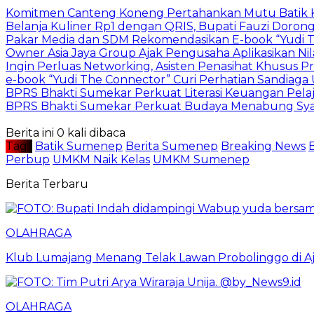
Komitmen Canteng Koneng Pertahankan Mutu Batik
Belanja Kuliner Rp1 dengan QRIS, Bupati Fauzi Dorong 
Pakar Media dan SDM Rekomendasikan E-book “Yudi T
Owner Asia Jaya Group Ajak Pengusaha Aplikasikan Nil
Ingin Perluas Networking, Asisten Penasihat Khusus 
e-book “Yudi The Connector” Curi Perhatian Sandiaga
BPRS Bhakti Sumekar Perkuat Literasi Keuangan Pelaja
BPRS Bhakti Sumekar Perkuat Budaya Menabung Syar
Berita ini 0 kali dibaca
Tag :
Batik Sumenep
Berita Sumenep
Breaking News
Perbup
UMKM Naik Kelas
UMKM Sumenep
Berita Terbaru
OLAHRAGA
Klub Lumajang Menang Telak Lawan Probolinggo di A
OLAHRAGA