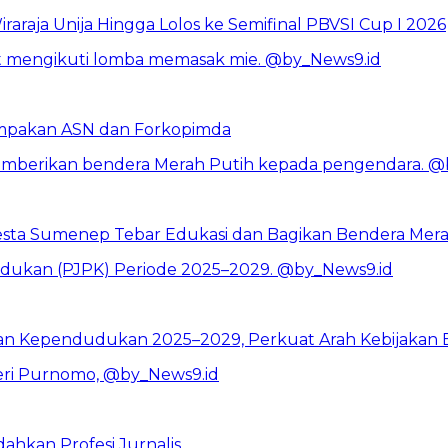
raraja Unija Hingga Lolos ke Semifinal PBVSI Cup I 2026
mpakan ASN dan Forkopimda
resta Sumenep Tebar Edukasi dan Bagikan Bendera Mer
n Kependudukan 2025–2029, Perkuat Arah Kebijakan Ber
hkan Profesi Jurnalis