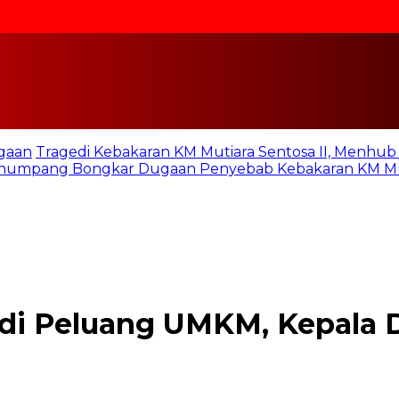
gaan
Tragedi Kebakaran KM Mutiara Sentosa II, Menhu
numpang Bongkar Dugaan Penyebab Kebakaran KM Mut
adi Peluang UMKM, Kepala