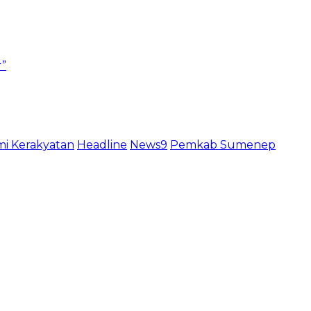
r”
i Kerakyatan
Headline
News9
Pemkab Sumenep