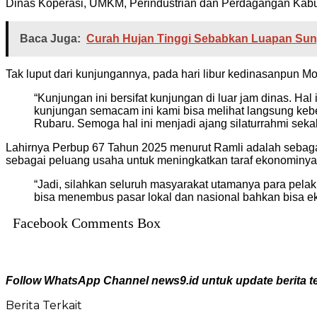
Dinas Koperasi, UMKM, Perindustrian dan Perdagangan Ka
Baca Juga:
Curah Hujan Tinggi Sebabkan Luapan Sun
Tak luput dari kunjungannya, pada hari libur kedinasanpun M
“Kunjungan ini bersifat kunjungan di luar jam dinas. Ha
kunjungan semacam ini kami bisa melihat langsung keb
Rubaru. Semoga hal ini menjadi ajang silaturrahmi seka
Lahirnya Perbup 67 Tahun 2025 menurut Ramli adalah sebag
sebagai peluang usaha untuk meningkatkan taraf ekonominya
“Jadi, silahkan seluruh masyarakat utamanya para pela
bisa menembus pasar lokal dan nasional bahkan bisa eks
Facebook Comments Box
Follow WhatsApp Channel news9.id untuk update berita te
Berita Terkait