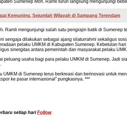
bupaten Sumenep Moh. Ramli turun langsung mengunjungi be
gai Kemuning, Sejumlah Wilayah di Sampang Terendam
oh. Ramli mengunjungi salah satu pengrajin batik di Sumenep 
l ini sengaja dilakukan sebagai ajang silaturrahmi sekaligus s
eradaan pelaku UMKM di Kabupaten Sumenep. Kebetulan hari i
ligus sinergitas antara pemerintah dan masyarakat pelaku UMKM
ai peluang usaha bagi para pelaku UMKM di Sumenep. Jadi s
.
ku UMKM di Sumenep terus berkreasi dan berinovasi untuk meni
por ke pasar internasional” pungkasnya. ***
rbaru setiap hari
Follow