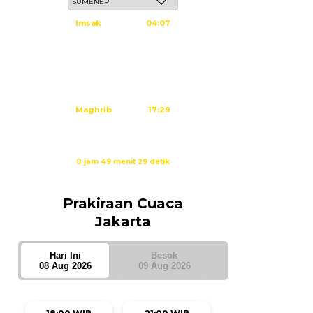
Imsak
04:07
Subuh
04:17
Dzuhur
11:34
Ashar
14:55
Maghrib
17:29
Isya
18:40
Waktu sholat berikutnya dalam:
0 jam 49 menit 29 detik
Sumber: Kemenag
Prakiraan Cuaca
Jakarta
Hari Ini
Besok
08 Aug 2026
09 Aug 2026