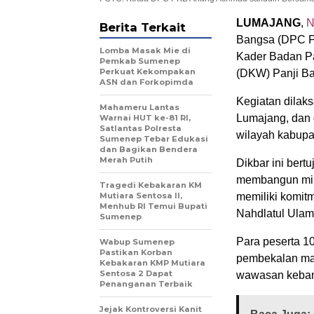
LUMAJANG
,
Berita Terkait
Bangsa (DPC P
Lomba Masak Mie di
Kader Badan Pa
Pemkab Sumenep
Perkuat Kekompakan
(DKW) Panji Ba
ASN dan Forkopimda
Kegiatan dilak
Mahameru Lantas
Lumajang, dan d
Warnai HUT ke-81 RI,
Satlantas Polresta
wilayah kabupa
Sumenep Tebar Edukasi
dan Bagikan Bendera
Merah Putih
Dikbar ini bert
membangun mili
Tragedi Kebakaran KM
Mutiara Sentosa II,
memiliki komitm
Menhub RI Temui Bupati
Nahdlatul Ulam
Sumenep
Para peserta 1
Wabup Sumenep
Pastikan Korban
pembekalan mat
Kebakaran KMP Mutiara
Sentosa 2 Dapat
wawasan kebangs
Penanganan Terbaik
Jejak Kontroversi Kanit