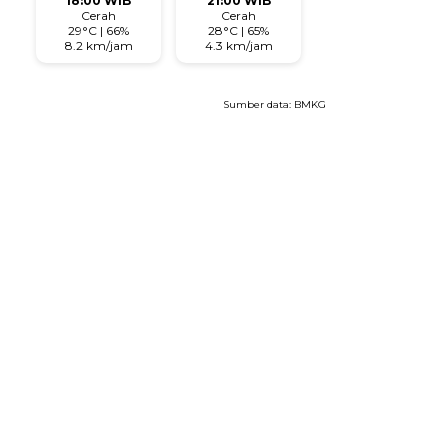
18:00 WIB
21:00 WIB
Cerah
Cerah
29°C | 66%
28°C | 65%
8.2 km/jam
4.3 km/jam
Sumber data:
BMKG