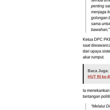
semua umur
penting sa
menjaga M
golongan 
sama untu
bawahan,”
Ketua DPC PKB
saat diwawanca
dari upaya sist
akar rumput.
Baca Juga:
HUT RI ke-8
Ia menekankan 
tantangan polit
“Melalui Di