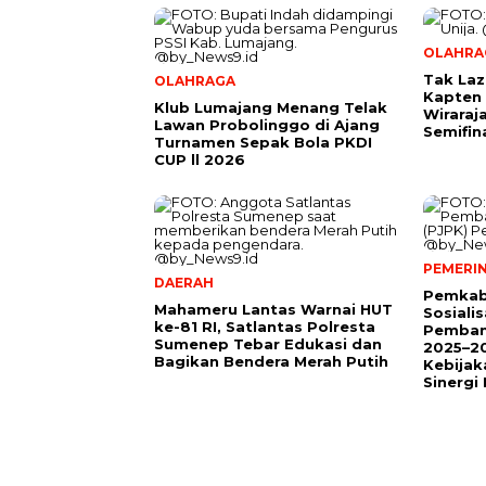
OLAHRA
Tak Laz
OLAHRAGA
Kapten 
Klub Lumajang Menang Telak
Wiraraj
Lawan Probolinggo di Ajang
Semifin
Turnamen Sepak Bola PKDI
CUP ll 2026
PEMERI
DAERAH
Pemkab
Mahameru Lantas Warnai HUT
Sosiali
ke-81 RI, Satlantas Polresta
Pemban
Sumenep Tebar Edukasi dan
2025–20
Bagikan Bendera Merah Putih
Kebijak
Sinergi