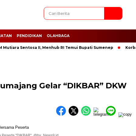
HATAN
PENDIDIKAN
OLAHRAGA
iara Sentosa II, Menhub RI Temui Bupati Sumenep
Korban T
umajang Gelar “DIKBAR” DKW
 Peserta "DIKBAR". @by_News9.id