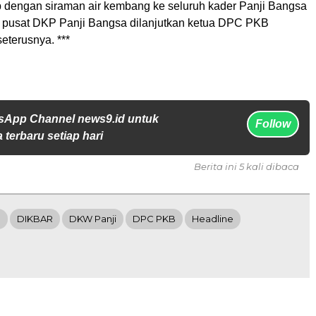
p dengan siraman air kembang ke seluruh kader Panji Bangsa
 pusat DKP Panji Bangsa dilanjutkan ketua DPC PKB
eterusnya. ***
sApp Channel news9.id untuk
Follow
 terbaru setiap hari
Berita ini 5 kali dibaca
g
DIKBAR
DKW Panji
DPC PKB
Headline