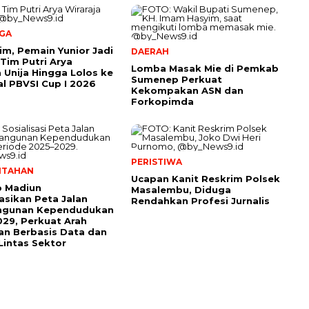
GA
im, Pemain Yunior Jadi
DAERAH
Tim Putri Arya
Lomba Masak Mie di Pemkab
a Unija Hingga Lolos ke
Sumenep Perkuat
al PBVSI Cup I 2026
Kekompakan ASN dan
Forkopimda
PERISTIWA
NTAHAN
Ucapan Kanit Reskrim Polsek
 Madiun
Masalembu, Diduga
sasikan Peta Jalan
Rendahkan Profesi Jurnalis
gunan Kependudukan
29, Perkuat Arah
an Berbasis Data dan
 Lintas Sektor