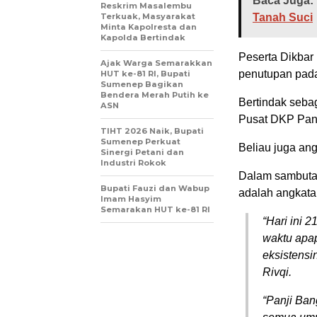
Baca Juga:
Reskrim Masalembu
Terkuak, Masyarakat
Tanah Suci
Minta Kapolresta dan
Kapolda Bertindak
Peserta Dikbar
Ajak Warga Semarakkan
penutupan pada 
HUT ke-81 RI, Bupati
Sumenep Bagikan
Bendera Merah Putih ke
Bertindak seba
ASN
Pusat DKP Pan
TIHT 2026 Naik, Bupati
Sumenep Perkuat
Beliau juga an
Sinergi Petani dan
Industri Rokok
Dalam sambutan
Bupati Fauzi dan Wabup
adalah angkata
Imam Hasyim
Semarakan HUT ke-81 RI
“Hari ini 
waktu apa
eksistensi
Rivqi.
“Panji Ba