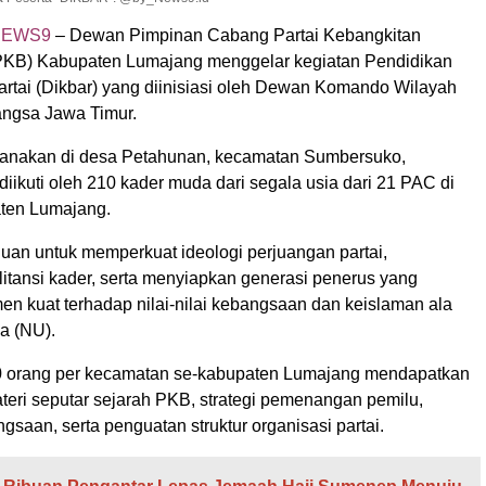
NEWS9
– Dewan Pimpinan Cabang Partai Kebangkitan
KB) Kabupaten Lumajang menggelar kegiatan Pendidikan
rtai (Dikbar) yang diinisiasi oleh Dewan Komando Wilayah
ngsa Jawa Timur.
sanakan di desa Petahunan, kecamatan Sumbersuko,
iikuti oleh 210 kader muda dari segala usia dari 21 PAC di
ten Lumajang.
ujuan untuk memperkuat ideologi perjuangan partai,
tansi kader, serta menyiapkan generasi penerus yang
en kuat terhadap nilai-nilai kebangsaan dan keislaman ala
a (NU).
0 orang per kecamatan se-kabupaten Lumajang mendapatkan
eri seputar sejarah PKB, strategi pemenangan pemilu,
aan, serta penguatan struktur organisasi partai.