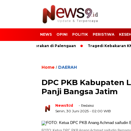
NEWS
OPINI
POLITIK
PERISTIWA
KESE
dak Usai Tabrakan di Palengaan
Tragedi Kebakaran KM Mut
Home
DAERAH
/
DPC PKB Kabupaten L
Panji Bangsa Jatim
News9.id
- Redaksi
Senin, 30 Juni 2025
- 02:00 WIB
FOTO: Ketua DPC PKB Anang Achmad saifudin Bersama