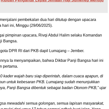
Ribuan Pengantar Lepas Jemaah Haji Sumenep Menuju
 menjalani pembekalan dua hari ditutup dengan upacara
hari ini, Minggu (29/06/2025).
gai pimpinan upacara, Rivqi Abdul Halim selaku Komandan
ji Bangsa.
ggota DPR RI dari PKB dapil Lumajang – Jember.
nya Ia menyampaikan, bahwa Dikbar Panji Bangsa hari ini
n pertama.
210 kader wajah baru siap diperintah, dalam cuaca apapun, di
pun untuk kebesaran PKB. Lumajang sudah menunjukkan
nya, Panji Bangsa dibentuk sebagai badan Otonom PKB,” ujar
ngsa mewadahi semua golongan, semua lapisan masyarakat,