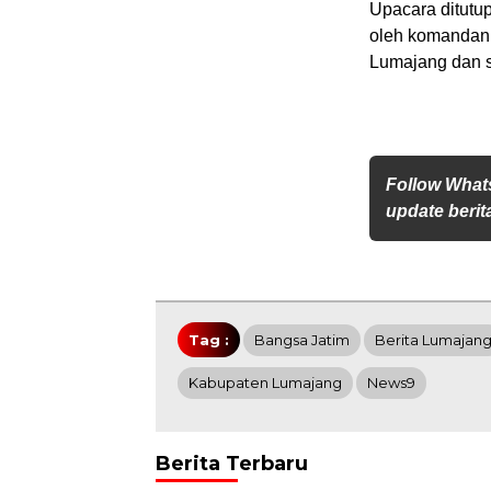
Upacara ditutu
oleh komandan
Lumajang dan s
Follow What
update berita
Tag :
Bangsa Jatim
Berita Lumajan
Kabupaten Lumajang
News9
Berita Terbaru