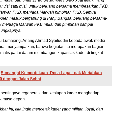
 mulai dari umur 17 tahun sampai ndhak kuat jalan. Yang
tu visi satu misi, untuk berjuang bersama membesarkan PKB,
arwah PKB, menjaga Marwah pimpinan PKB. Semua
boleh masuk bergabung di Panji Bangsa, berjuang bersama-
k menjaga Marwah PKB mulai dari pimpinan sampai
 ungkapnya.
 Lumajang, Anang Ahmad Syaifuddin kepada awak media
rai menyampaikan, bahwa kegiatan itu merupakan bagian
ematis partai dalam membangun kapasitas kader di tingkat
Semangat Kemerdekaan, Desa Lapa Loak Meriahkan
0 dengan Jalan Sehat
pentingnya regenerasi dan kesiapan kader menghadapi
ik masa depan.
kbar ini, kita ingin mencetak kader yang militan, loyal, dan