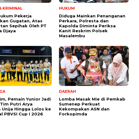
 KRIMINAL
HUKUM
Hukum Pekerja
Diduga Mainkan Penanganan
kan Gugatan, Atas
Perkara, Polresta dan
tan Sepihak Oleh PT
Kapolda Diminta Periksa
a Djaya
Kanit Reskrim Polsek
Masalembu
GA
DAERAH
im, Pemain Yunior Jadi
Lomba Masak Mie di Pemkab
Tim Putri Arya
Sumenep Perkuat
a Unija Hingga Lolos ke
Kekompakan ASN dan
al PBVSI Cup I 2026
Forkopimda