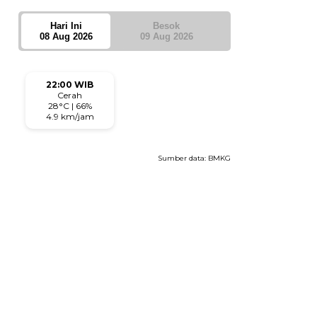
Hari Ini
Besok
08 Aug 2026
09 Aug 2026
22:00 WIB
Cerah
28°C | 66%
4.9 km/jam
Sumber data:
BMKG