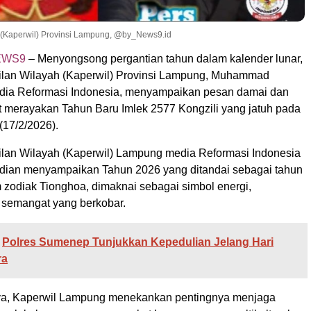
(Kaperwil) Provinsi Lampung, @by_News9.id
EWS9
– Menyongsong pergantian tahun dalam kalender lunar,
lan Wilayah (Kaperwil) Provinsi Lampung, Muhammad
dia Reformasi Indonesia, menyampaikan pesan damai dan
 merayakan Tahun Baru Imlek 2577 Kongzili yang jatuh pada
 (17/2/2026).
lan Wilayah (Kaperwil) Lampung media Reformasi Indonesia
an menyampaikan Tahun 2026 yang ditandai sebagai tahun
 zodiak Tionghoa, dimaknai sebagai simbol energi,
 semangat yang berkobar.
Polres Sumenep Tunjukkan Kepedulian Jelang Hari
ra
a, Kaperwil Lampung menekankan pentingnya menjaga