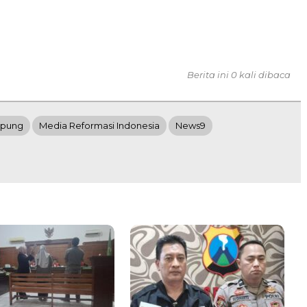
Berita ini 0 kali dibaca
mpung
Media Reformasi Indonesia
News9