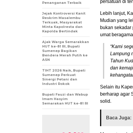
persatuan di t
Penanganan Terbaik
Lebih lanjut, 
Jejak Kontroversi Kanit
Reskrim Masalembu
Mudian yang le
Terkuak, Masyarakat
Minta Kapolresta dan
bukan sekadar p
Kapolda Bertindak
umat beragama 
Ajak Warga Semarakkan
“Kami seg
HUT ke-81 RI, Bupati
Sumenep Bagikan
Lampung m
Bendera Merah Putih ke
ASN
Tahun Kuda
dan kemaj
TIHT 2026 Naik, Bupati
kehangata
Sumenep Perkuat
Sinergi Petani dan
Industri Rokok
Selain itu Ka
berharap agar 
Bupati Fauzi dan Wabup
Imam Hasyim
solid.
Semarakan HUT ke-81 RI
Baca Juga: