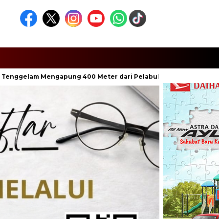
m Mengapung 400 Meter dari Pelabuhan Aenganyar
Penump