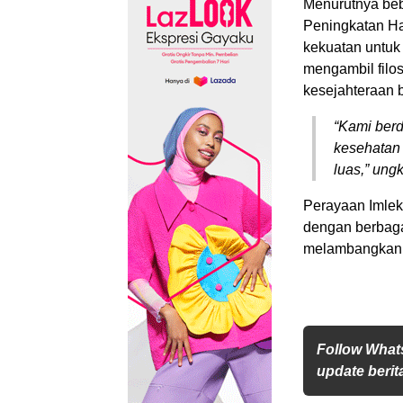
Menurutnya bebe
Peningkatan H
kekuatan untu
mengambil filoso
kesejahteraan 
“Kami ber
kesehatan
luas,” un
Perayaan Imlek
dengan berbaga
melambangkan 
Follow What
update berita