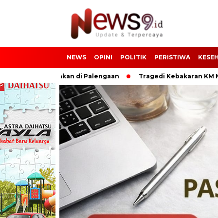
NEWS
OPINI
POLITIK
PERISTIWA
KESE
i Tabrakan di Palengaan
Tragedi Kebakaran KM Mutiara Se