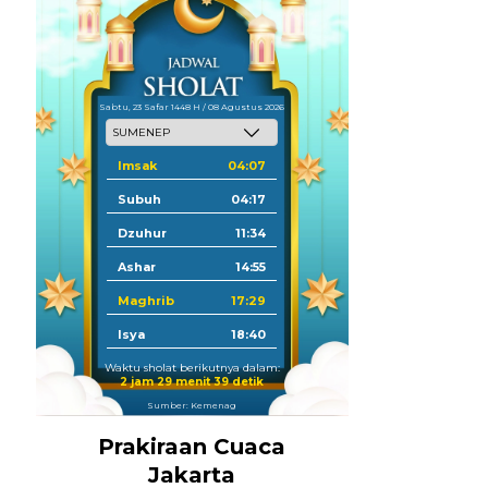
Sabtu, 23 Safar 1448 H / 08 Agustus 2026
Imsak
04:07
Subuh
04:17
Dzuhur
11:34
Ashar
14:55
Maghrib
17:29
Isya
18:40
Waktu sholat berikutnya dalam:
2 jam 29 menit 38 detik
Sumber: Kemenag
Prakiraan Cuaca
Jakarta