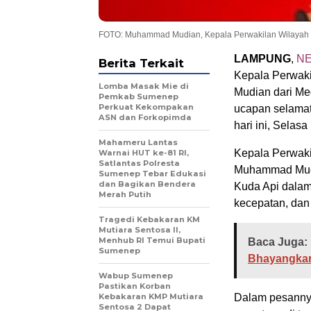
FOTO: Muhammad Mudian, Kepala Perwakilan Wilayah 
LAMPUNG
,
N
Berita Terkait
Kepala Perwaki
Lomba Masak Mie di
Mudian dari Me
Pemkab Sumenep
Perkuat Kekompakan
ucapan selamat
ASN dan Forkopimda
hari ini, Selasa
Mahameru Lantas
Kepala Perwaki
Warnai HUT ke-81 RI,
Satlantas Polresta
Muhammad Mudi
Sumenep Tebar Edukasi
dan Bagikan Bendera
Kuda Api dalam
Merah Putih
kecepatan, dan
Tragedi Kebakaran KM
Mutiara Sentosa II,
Menhub RI Temui Bupati
Baca Juga:
Sumenep
Bhayangka
Wabup Sumenep
Pastikan Korban
Kebakaran KMP Mutiara
Dalam pesanny
Sentosa 2 Dapat