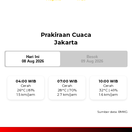
Isya
18:40
Tidak ada waktu sholat berikutnya hari ini.
Sumber: Kemenag
Prakiraan Cuaca
Jakarta
Hari Ini
Besok
08 Aug 2026
09 Aug 2026
04:00 WIB
07:00 WIB
10:00 WIB
Cerah
Cerah
Cerah
26°C | 81%
28°C | 70%
32°C | 49%
1.5 km/jam
2.7 km/jam
1.6 km/jam
Sumber data:
BMKG