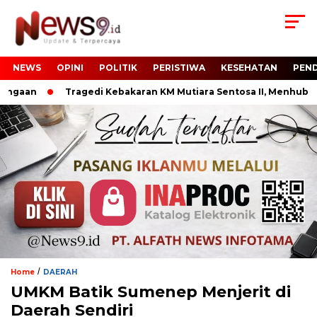
NEWS
OPINI
POLITIK
PERISTIWA
KESEHATAN
PEND
gaan
Tragedi Kebakaran KM Mutiara Sentosa II, Menhub RI T
/
Home
DAERAH
UMKM Batik Sumenep Menjerit di
Daerah Sendiri