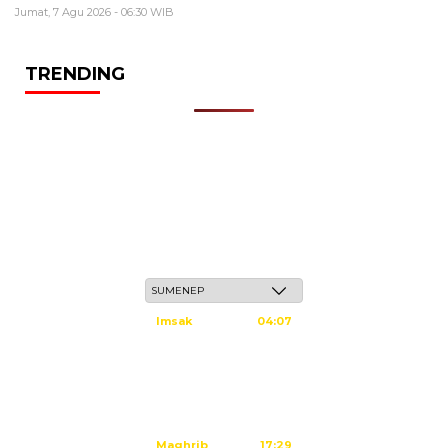
Jumat, 7 Agu 2026 - 06:30 WIB
TRENDING
Sabtu, 23 Safar 1448 H / 08 Agustus 2026
Imsak
04:07
Subuh
04:17
Dzuhur
11:34
Ashar
14:55
Maghrib
17:29