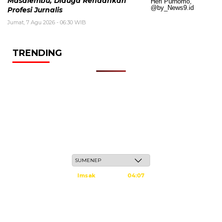
Masalembu, Diduga Rendahkan
Profesi Jurnalis
Jumat, 7 Agu 2026 - 06:30 WIB
TRENDING
Sabtu, 23 Safar 1448 H / 08 Agustus 2026
Imsak
04:07
Subuh
04:17
Dzuhur
11:34
Ashar
14:55