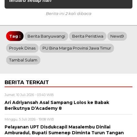
terbaru setiap hari
Berita ini 2 kali dibaca
Tag :
Berita Banyuwangi
Berita Peristiwa
News9
Proyek Dinas
PU Bina Marga Provinsi Jawa Timur
Tambal Sulam
BERITA TERKAIT
Jumat, 10 Juli 2026 - 03:40 WIB
Ari Adriyansah Asal Sampang Lolos ke Babak
Berikutnya D’Academy 8
Minggu, 5 Juli 2026 - 19:08 WIB
Pelayanan UPT Disdukcapil Masalembu Dinilai
Amburadul, Bupati Sumenep Diminta Turun Tangan