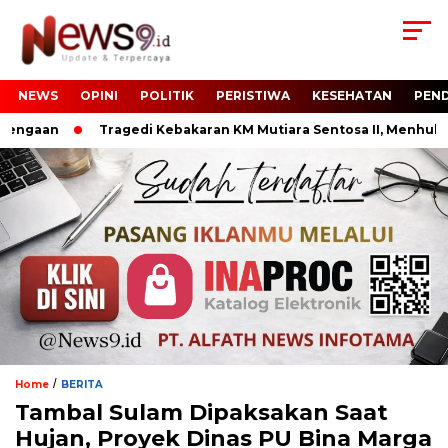
NEWS
OPINI
POLITIK
PERISTIWA
KESEHATAN
PEND
gaan
Tragedi Kebakaran KM Mutiara Sentosa II, Menhub RI T
/
Home
BERITA
Tambal Sulam Dipaksakan Saat
Hujan, Proyek Dinas PU Bina Marga