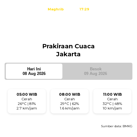
Maghrib
17:29
Isya
18:40
Tidak ada waktu sholat berikutnya hari ini.
Sumber: Kemenag
Prakiraan Cuaca
Jakarta
Hari Ini
Besok
08 Aug 2026
09 Aug 2026
05:00 WIB
08:00 WIB
11:00 WIB
Cerah
Cerah
Cerah
26°C | 81%
29°C | 62%
32°C | 48%
2.7 km/jam
1.6 km/jam
10 km/jam
Sumber data:
BMKG