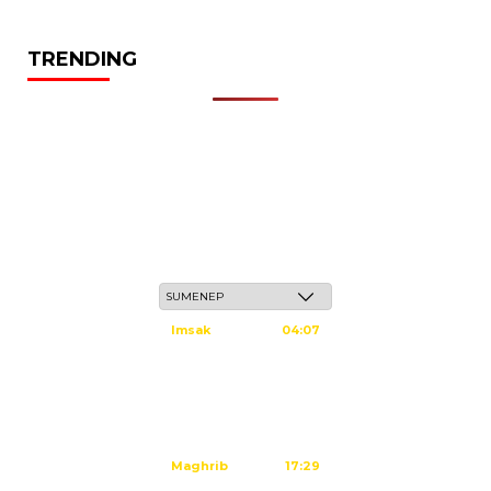
TRENDING
Ahad, 24 Safar 1448 H / 09 Agustus 2026
Imsak
04:07
Subuh
04:17
Dzuhur
11:34
Ashar
14:54
Maghrib
17:29