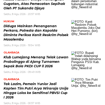
Gugatan, Atas Pemecatan Sepihak
Oleh PT Sukanda Djaya
Sabtu, 8 Agu 2026 - 20:57 WIB
HUKUM
Diduga Mainkan Penanganan
Perkara, Polresta dan Kapolda
Diminta Periksa Kanit Reskrim Polsek
Masalembu
Sabtu, 8 Agu 2026 - 19:54 WIB
OLAHRAGA
Klub Lumajang Menang Telak Lawan
Probolinggo di Ajang Turnamen
Sepak Bola PKDI CUP ll 2026
Sabtu, 8 Agu 2026 - 09:49 WIB
OLAHRAGA
Tak Lazim, Pemain Yunior Jadi
Kapten Tim Putri Arya Wiraraja Unija
Hingga Lolos ke Semifinal PBVSI Cup
I 2026
Sabtu, 8 Agu 2026 - 00:57 WIB