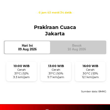
Isya
18:40
Waktu sholat berikutnya dalam:
0 jam 43 menit 34 detik
Sumber: Kemenag
Prakiraan Cuaca
Jakarta
Hari Ini
Besok
09 Aug 2026
10 Aug 2026
10:00 WIB
13:00 WIB
16:00 WIB
Cerah
Cerah
Cerah
31°C | 52%
31°C | 50%
30°C | 53%
3.3 km/jam
9.7 km/jam
12.1 km/jam
Sumber data:
BMKG