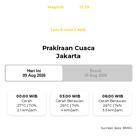
Maghrib
17:29
Isya
18:40
Waktu sholat berikutnya dalam:
1 jam 8 menit 3 detik
Sumber: Kemenag
Prakiraan Cuaca
Jakarta
Hari Ini
Besok
09 Aug 2026
10 Aug 2026
00:00 WIB
03:00 WIB
06:00 WIB
Cerah
Cerah Berawan
Cerah Berawan
27°C | 70%
26°C | 74%
26°C | 74%
2.1 km/jam
4 km/jam
3.5 km/jam
Sumber data:
BMKG