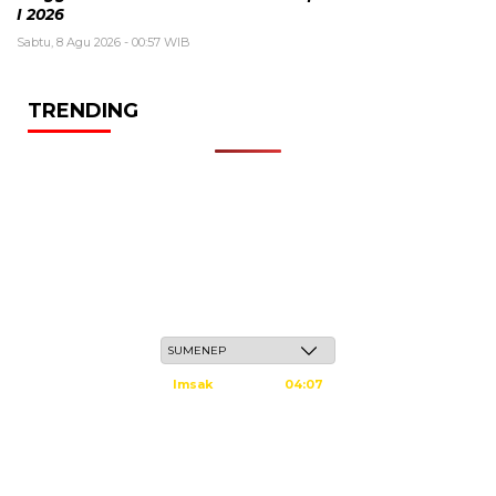
I 2026
Sabtu, 8 Agu 2026 - 00:57 WIB
TRENDING
Ahad, 24 Safar 1448 H / 09 Agustus 2026
Imsak
04:07
Subuh
04:17
Dzuhur
11:34
Ashar
14:54