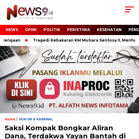
NEWS
OPINI
POLITIK
PERISTIWA
KESEHATAN
PEND
engaan
Tragedi Kebakaran KM Mutiara Sentosa II, Menhub R
/
Home
HUKUM & KRIMINAL
Saksi Kompak Bongkar Aliran
Dana, Terdakwa Yayan Bantah di