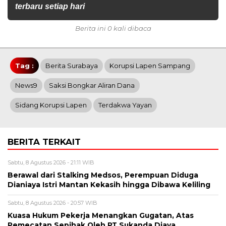
terbaru setiap hari
Berita ini 0 kali dibaca
Tag :
Berita Surabaya
Korupsi Lapen Sampang
News9
Saksi Bongkar Aliran Dana
Sidang Korupsi Lapen
Terdakwa Yayan
BERITA TERKAIT
Sabtu, 8 Agustus 2026 - 21:11 WIB
Berawal dari Stalking Medsos, Perempuan Diduga
Dianiaya Istri Mantan Kekasih hingga Dibawa Keliling
Sabtu, 8 Agustus 2026 - 20:57 WIB
Kuasa Hukum Pekerja Menangkan Gugatan, Atas
Pemecatan Sepihak Oleh PT Sukanda Djaya